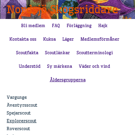
Nordsjö Skogsriddare
Bli medlem
FAQ
Förläggning
Hajk
Kontakta oss
Kuksa
Läger
Medlemsförmåner
Scoutfakta
Scoutlänkar
Scoutterminologi
Understöd
Sy märkena
Väder och vind
Åldersgrupperna
Vargunge
Äventyrsscout
Spejarscout
Explorerscout
Roverscout